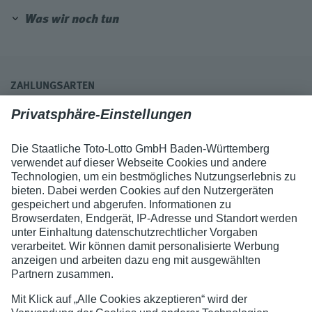
Was wir noch tun
ZAHLUNGSARTEN
ZERTIFIKATE
Lotto Baden-Württemberg verfügt über die notwendige
Erlaubnis
, die angebotenen Produkte anzubieten. Die Aufsicht
für die Lotterien ist beim
Regierungspräsidium Karlsruhe
.