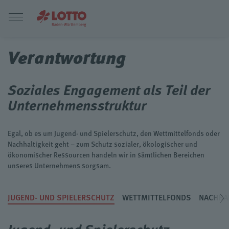
Verantwortung
Soziales Engagement als Teil der
Unternehmensstruktur
Egal, ob es um Jugend- und Spielerschutz, den Wettmittelfonds oder
Nachhaltigkeit geht – zum Schutz sozialer, ökologischer und
ökonomischer Ressourcen handeln wir in sämtlichen Bereichen
unseres Unternehmens sorgsam.
JUGEND- UND SPIELERSCHUTZ
WETTMITTELFONDS
NACHHAL
Jugend- und Spielerschutz