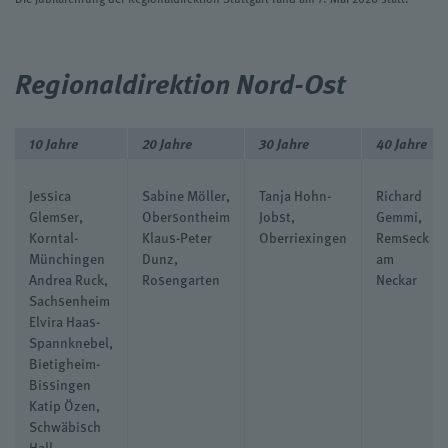
Regionaldirektion Nord-Ost
10 Jahre
20 Jahre
30 Jahre
40 Jahre
Jessica
Sabine Möller,
Tanja Hohn-
Richard
Glemser,
Obersontheim
Jobst,
Gemmi,
Korntal-
Klaus-Peter
Oberriexingen
Remseck
Münchingen
Dunz,
am
Andrea Ruck,
Rosengarten
Neckar
Sachsenheim
Elvira Haas-
Spannknebel,
Bietigheim-
Bissingen
Katip Özen,
Schwäbisch
Hall