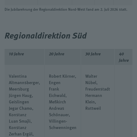
Die Jubilarehrung der Regionaldirektion Nord-West fand am 2. Juli 2026 statt.
Regionaldirektion Süd
10 Jahre
20 Jahre
30 Jahre
40
Jahre
Valentina
Robert Körner,
Walter
Altmannsberger,
Engen
Nübel,
Meersburg
Frank
Freudenstadt
Jürgen Haug,
Eichwald,
Hermann
Geislingen
Meßkirch
Klein,
Jegar Chamo,
Andreas
Rottweil
Konstanz
Schönauer,
Luan Smajli,
Villingen-
Konstanz
Schwenningen
Zerhan Ergül,