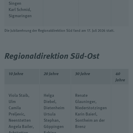
Singen
Karl Schmid,
Sigmaringen
Die Jubilarehrung der Regionaldirektion Süd fand am 17. Juli 2026 statt.
Regionaldirektion Süd-Ost
10 Jahre
20 Jahre
30 Jahre
40
Jahre
Viola Staib,
Helga
Renate
Ulm
Diebel,
Glauninger,
Camila
Dietenheim
Niederstotzingen
Preljevic,
Ursula
Karin Baierl,
Neenstetten
Stephan,
Sontheim an der
Angela Bailer,
Göppingen
Brenz
Achstetten
Sabine