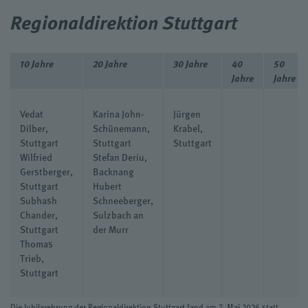
Regionaldirektion Stuttgart
10 Jahre
20 Jahre
30 Jahre
40
50
Jahre
Jahre
Vedat
Karina John-
Jürgen
Dilber,
Schünemann,
Krabel,
Stuttgart
Stuttgart
Stuttgart
Wilfried
Stefan Deriu,
Gerstberger,
Backnang
Stuttgart
Hubert
Subhash
Schneeberger,
Chander,
Sulzbach an
Stuttgart
der Murr
Thomas
Trieb,
Stuttgart
Die Jubilarehrung der Regionaldirektion Stuttgart fand am 7. Mai 2026 statt.