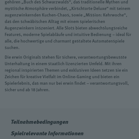
gehören „Buch des Schwarzwalds“, das traditionelle Mythen und
mystische Atmosphäre verbindet, „Kirschtorte Deluxe“ mit seinem
augenzwinkernden Kuchen‑Chaos, sowie „Mission: Kehrwoche“,
das den schwäbischen Alltag mit einem spielerischen
Augenzwinkern inszeniert. Alle Slots bieten abwechslungsreiche
Features, moderne Spielabläufe und intuitive Bedienung – ideal für
alle, die hochwertige und charmant gestaltete Automatenspiele
suchen.
Die erwin Originals stehen für sichere, verantwortungsbewusste
Unterhaltung in einem staatlich lizenzierten Umfeld. Mit ihren
regional inspirierten Themen und exklusiven Ideen setzen sie ein
Zeichen für kreative Vielfalt im Online‑Gaming und bieten ein
Spielerlebnis, das man nur bei erwin findet – verantwortungsvoll,
sicher und ab 18 Jahren.
Teilnahmebedingungen
Spielrelevante Informationen