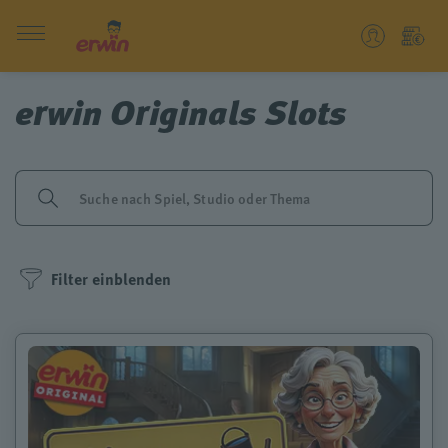
erwin Originals Slots
Suche nach Spiel, Studio oder Thema
Filter einblenden