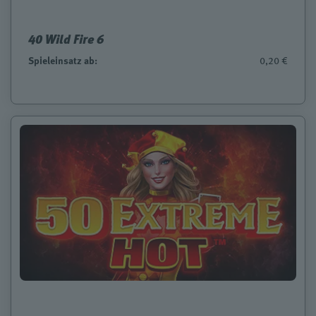
40 Wild Fire 6
Spieleinsatz ab:
0,20 €