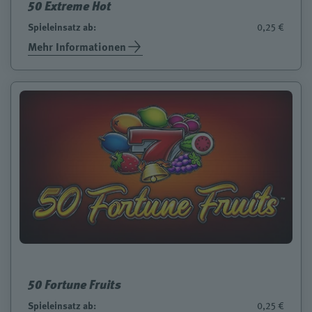
50 Extreme Hot
Spieleinsatz ab:
0,25 €
Mehr Informationen
50 Fortune Fruits
Spieleinsatz ab:
0,25 €