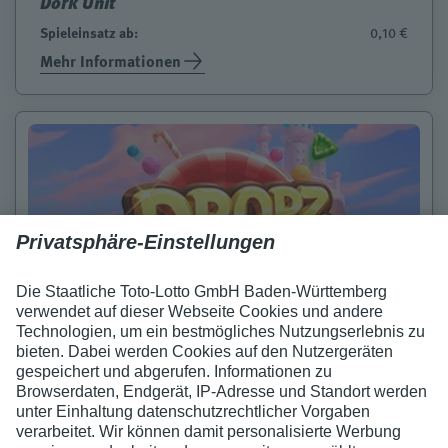
Dork Unit
Spieleinsatz ab:
0,10 €
Mehr Informationen
Dropz
Spieleinsatz ab:
0,20 €