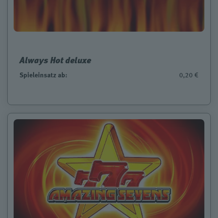
Always Hot deluxe
Spieleinsatz ab:
0,20 €