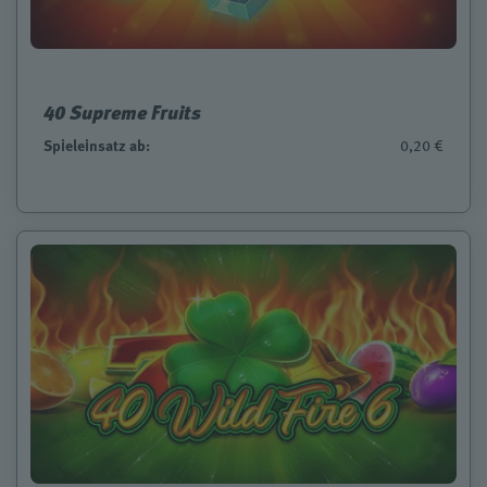
40 Supreme Fruits
Spieleinsatz ab:
0,20 €