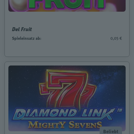
Del Fruit
Spieleinsatz ab:
0,05 €
Beliebt