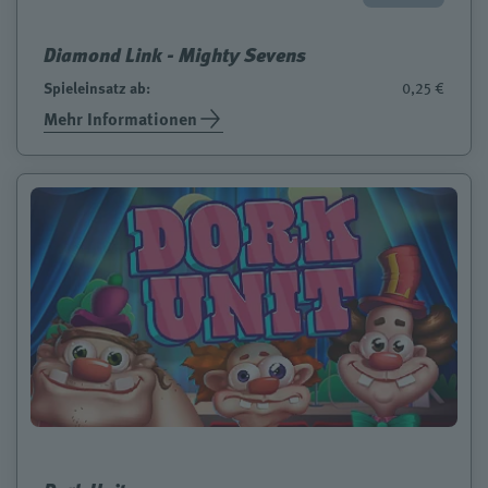
Diamond Link - Mighty Sevens
Spieleinsatz ab:
0,25 €
Mehr Informationen