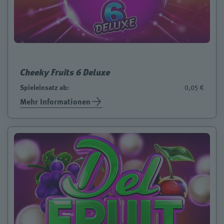
Cheeky Fruits 6 Deluxe
Spieleinsatz ab:
0,05 €
Mehr Informationen