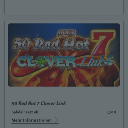
50 Red Hot 7 Clover Link
Spieleinsatz ab:
0,50 €
Mehr Informationen