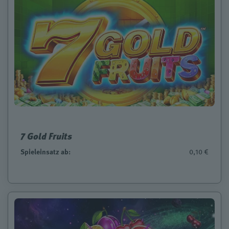
7 Gold Fruits
Spieleinsatz ab:
0,10 €