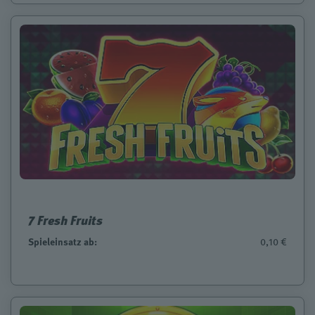
7 Fresh Fruits
Spieleinsatz ab:
0,10 €