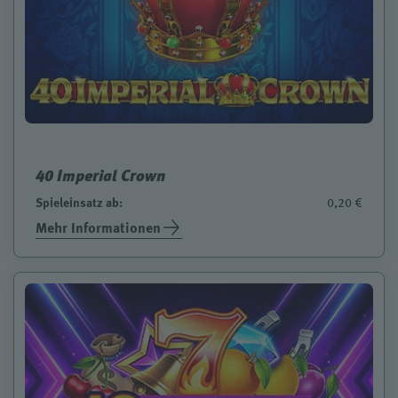
40 Imperial Crown
Spieleinsatz ab:
0,20 €
Mehr Informationen