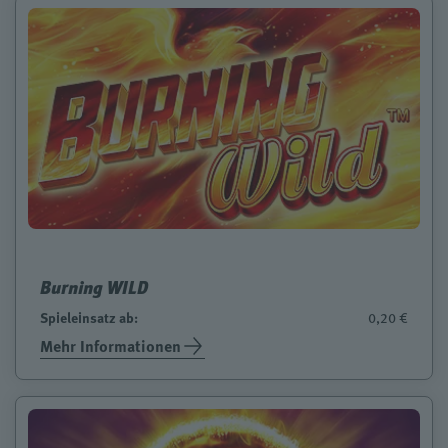
Burning WILD
Spieleinsatz ab:
0,20 €
Mehr Informationen