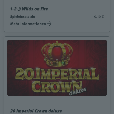
1-2-3 Wilds on Fire
Spieleinsatz ab:
0,10 €
Mehr Informationen
20 Imperial Crown deluxe