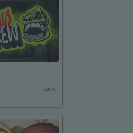
0,20 €