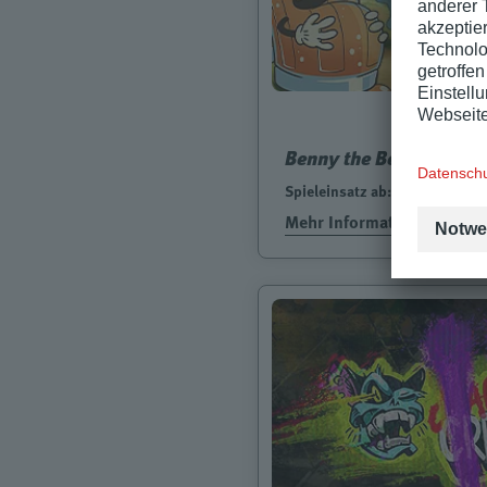
Benny the Beer
Spieleinsatz ab:
Mehr Informationen