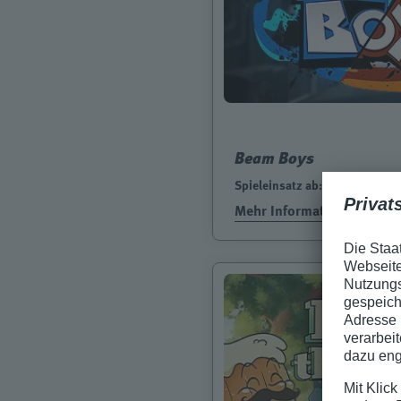
Beam Boys
Spieleinsatz ab:
Mehr Informationen