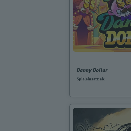
Danny Dollar
Spieleinsatz ab: