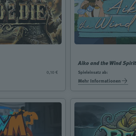
Aiko and the Wind Spirit
0,10 €
Spieleinsatz ab:
Mehr Informationen