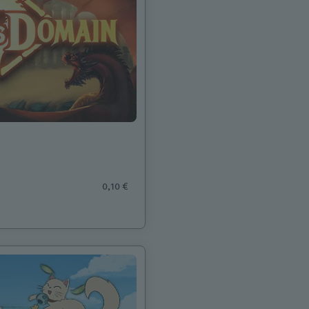
0,10 €