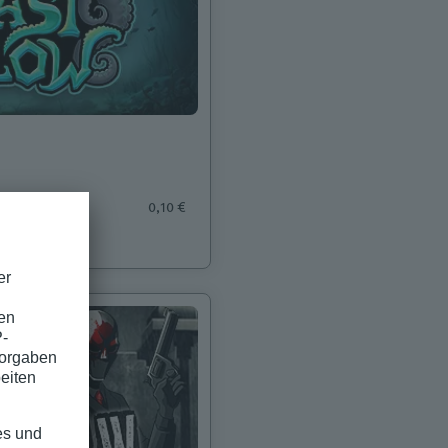
0,10 €