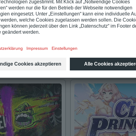
Cash Crew
0,10 €
Spieleinsatz ab:
Mehr Informationen