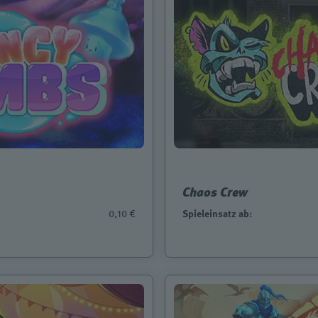
Chaos Crew
0,10 €
Spieleinsatz ab: