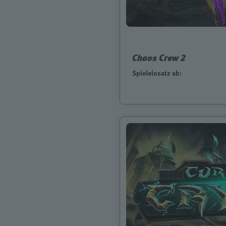
Chaos Crew 2
Spieleinsatz ab: