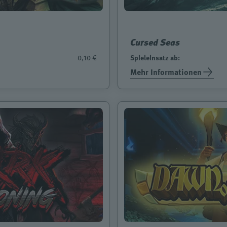
Cursed Seas
0,10 €
Spieleinsatz ab:
Mehr Informationen