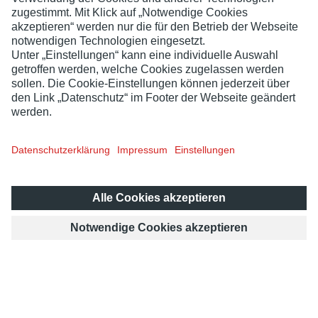
1
/5
Weiter
Teilnahmebedingungen
Spielrelevante Informationen