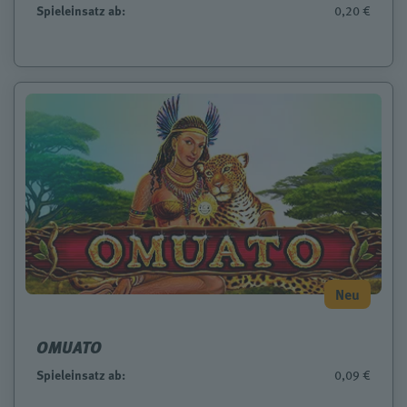
Spieleinsatz ab:
0,20 €
Neu
OMUATO
Spieleinsatz ab:
0,09 €