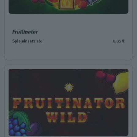
Fruitinator
Spieleinsatz ab:
0,05 €