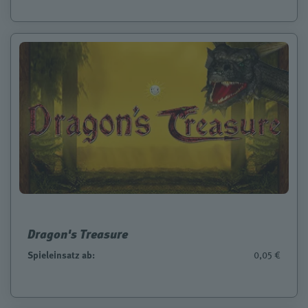
Dragon's Treasure
Spieleinsatz ab:
0,05 €