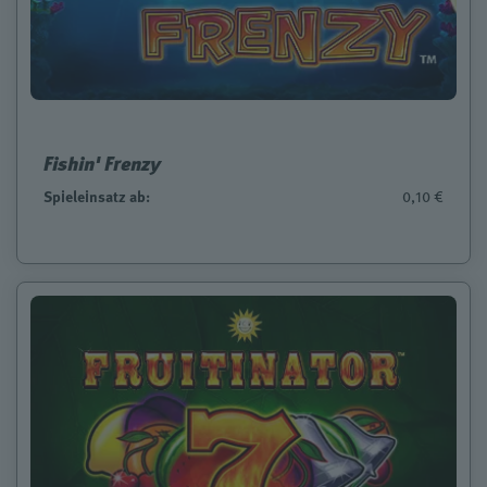
Fishin' Frenzy
Spieleinsatz ab:
0,10 €