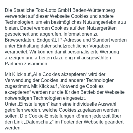
ZAHLUNGSARTEN
ZERTIFIKATE
Lotto Baden-Württemberg verfügt über die notwendige
Erlaubnis
, die angebotenen Produkte anzubieten. Die Aufsicht
für die Automatenspiele ist bei der
Gemeinsamen
Glücksspielbehörde der Länder
.
Jugend- und Spielerschutz
Barrierefreiheit
Sitemap
Datenschutz
Impressum