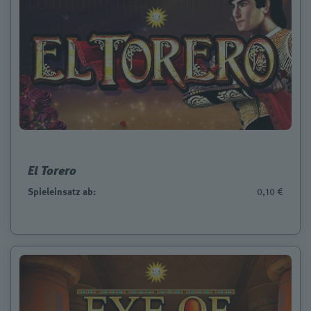
El Torero
Spieleinsatz ab:
0,10 €