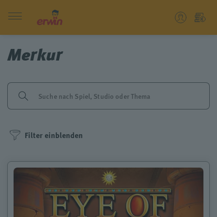
Merkur
Suche nach Spiel, Studio oder Thema
Filter einblenden