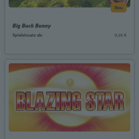
Neu
Big Buck Bunny
Spieleinsatz ab:
0,05 €