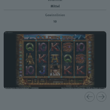
Mittel
Gewinnlinien
10