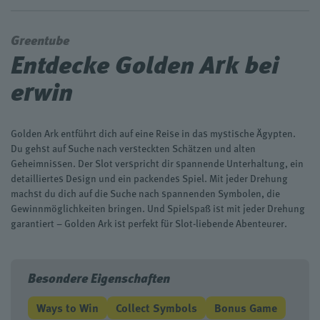
Greentube
Entdecke Golden Ark bei
erwin
Golden Ark entführt dich auf eine Reise in das mystische Ägypten.
Du gehst auf Suche nach versteckten Schätzen und alten
Geheimnissen. Der Slot verspricht dir spannende Unterhaltung, ein
detailliertes Design und ein packendes Spiel. Mit jeder Drehung
machst du dich auf die Suche nach spannenden Symbolen, die
Gewinnmöglichkeiten bringen. Und Spielspaß ist mit jeder Drehung
garantiert – Golden Ark ist perfekt für Slot-liebende Abenteurer.
Besondere Eigenschaften
Ways to Win
Collect Symbols
Bonus Game