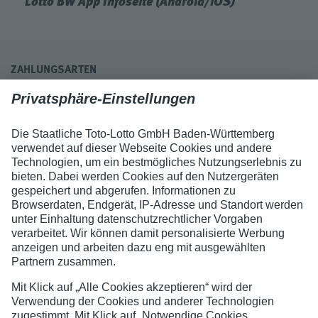
Lotto BW App Infoseite (Android/iOS)
ZAHLUNGSARTEN
ZERTIFIKATE
Lotto Baden-Württemberg verfügt über die notwendige
Erlaubnis
, die angebotenen Produkte anzubieten. Die Aufsicht
für die Lotterien ist beim
Regierungspräsidium Karlsruhe
.
Jugend- und Spielerschutz
Barrierefreiheit
Sitemap