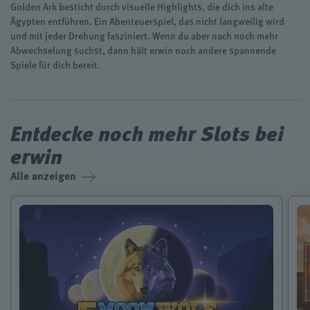
Golden Ark besticht durch visuelle Highlights, die dich ins alte
Ägypten entführen. Ein Abenteuerspiel, das nicht langweilig wird
und mit jeder Drehung fasziniert. Wenn du aber nach noch mehr
Abwechselung suchst, dann hält erwin noch andere spannende
Spiele für dich bereit.
Entdecke noch mehr Slots bei
erwin
Alle anzeigen