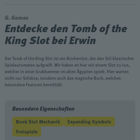
G. Games
Entdecke den Tomb of the
King Slot bei Erwin
Der Tomb of the King Slot ist ein Bücherslot, der den Stil klassischer
Spielautomaten aufgreift. Wir haben es hier mit einem Slot zu tun,
welcher in einer Grabkammer im alten Ägypten spielt. Hier warten
nicht nur Schätze, sondern auch das magische Buch, welches
besondere Features bereithält.
Besondere Eigenschaften
Book Slot Mechanik
Expanding Symbols
Freispiele