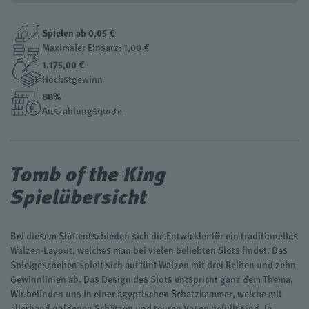
Spielen ab 0,05 €
Maximaler Einsatz: 1,00 €
1.175,00 €
Höchstgewinn
88%
Auszahlungsquote
Tomb of the King
Spielübersicht
Bei diesem Slot entschieden sich die Entwickler für ein traditionelles
Walzen-Layout, welches man bei vielen beliebten Slots findet. Das
Spielgeschehen spielt sich auf fünf Walzen mit drei Reihen und zehn
Gewinnlinien ab. Das Design des Slots entspricht ganz dem Thema.
Wir befinden uns in einer ägyptischen Schatzkammer, welche mit
allerhand goldenen Schätzen und teuren Vasen gefüllt sind. In