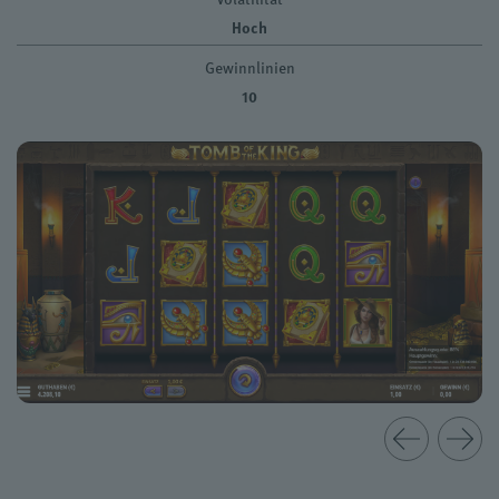
Hoch
Gewinnlinien
10