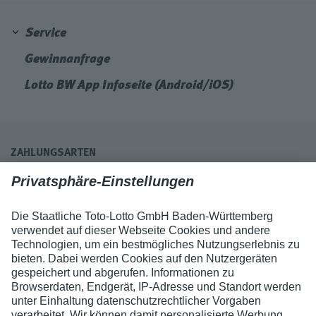
Service
Gewinnanfrage
Lotto BW App Infoseite (Android/iOS)
ZAHLUNGSARTEN
ZERTIFIKATE
Lotto Baden-Württemberg verfügt über die notwendige