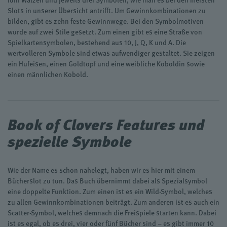
Slots in unserer Übersicht antrifft. Um Gewinnkombinationen zu
bilden, gibt es zehn feste Gewinnwege. Bei den Symbolmotiven
wurde auf zwei Stile gesetzt. Zum einen gibt es eine Straße von
Spielkartensymbolen, bestehend aus 10, J, Q, K und A. Die
wertvolleren Symbole sind etwas aufwendiger gestaltet. Sie zeigen
ein Hufeisen, einen Goldtopf und eine weibliche Koboldin sowie
einen männlichen Kobold.
Book of Clovers Features und
spezielle Symbole
Wie der Name es schon nahelegt, haben wir es hier mit einem
Bücherslot zu tun. Das Buch übernimmt dabei als Spezialsymbol
eine doppelte Funktion. Zum einen ist es ein Wild-Symbol, welches
zu allen Gewinnkombinationen beiträgt. Zum anderen ist es auch ein
Scatter-Symbol, welches demnach die Freispiele starten kann. Dabei
ist es egal, ob es drei, vier oder fünf Bücher sind – es gibt immer 10