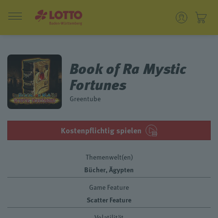
Book of Ra Mystic
Fortunes
Greentube
Kostenpflichtig spielen
Themenwelt(en)
Bücher, Ägypten
Game Feature
Scatter Feature
Volatilität