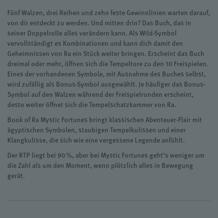
Fünf Walzen, drei Reihen und zehn feste Gewinnlinien warten darauf,
von dir entdeckt zu werden. Und mitten drin? Das Buch, das in
seiner Doppelrolle alles verändern kann. Als Wild-Symbol
vervollständigt es Kombinationen und kann dich damit den
Geheimnissen von Ra ein Stück weiter bringen. Erscheint das Buch
dreimal oder mehr, öffnen sich die Tempeltore zu den 10 Freispielen.
Eines der vorhandenen Symbole, mit Ausnahme des Buches selbst,
wird zufällig als Bonus-Symbol ausgewählt. Je häufiger das Bonus-
Symbol auf den Walzen während der Freispielrunden erscheint,
desto weiter öffnet sich die Tempelschatzkammer von Ra.
Book of Ra Mystic Fortunes bringt klassischen Abenteuer-Flair mit
ägyptischen Symbolen, staubigen Tempelkulissen und einer
Klangkulisse, die sich wie eine vergessene Legende anfühlt.
Der RTP liegt bei 90 %, aber bei Mystic Fortunes geht’s weniger um
die Zahl als um den Moment, wenn plötzlich alles in Bewegung
gerät.