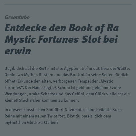
Greentube
Entdecke den Book of Ra
Mystic Fortunes Slot bei
erwin
Begib dich auf die Reise ins alte Ägypten, tief in das Herz der Wüste.
Dahin, wo Mythen flüstern und das Book of Ra seine Seiten für dich
öffnet. Erkunde den alten, verborgenen Tempel der „Mystic
Fortunes“. Der Name sagt es schon: Es geht um geheimnisvolle
Wendungen, uralte Schätze und das Gefühl, dem Glück vielleicht ein
kleines Stück näher kommen zu können.
In diesem klassischen Slot führt Novomatic seine beliebte Buch-
Reihe mit einem neuen Twist fort. Bist du bereit, dich dem
mythischen Glück zu stellen?