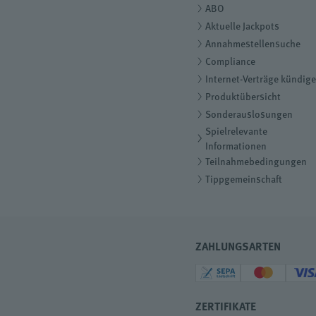
ABO
Aktuelle Jackpots
Annahmestellensuche
Compliance
Internet-Verträge kündig
Produktübersicht
Sonderauslosungen
Spielrelevante
Informationen
Teilnahmebedingungen
Tippgemeinschaft
ZAHLUNGSARTEN
ZERTIFIKATE