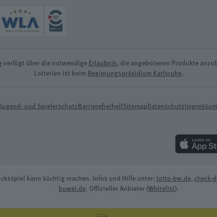
 verfügt über die notwendige
Erlaubnis
, die angebotenen Produkte anzubi
Lotterien ist beim
Regierungspräsidium Karlsruhe
.
Jugend- und Spielerschutz
Barrierefreiheit
Sitemap
Datenschutz
Impressu
ücksspiel kann süchtig machen. Infos und Hilfe unter:
lotto-bw.de
,
check-d
buwei.de
. Offizieller Anbieter (
Whitelist
).