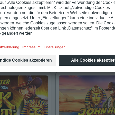
Book of Rebirth, das zugleich Wild und Scatter ist. Es verstärkt Gewinnk
Wenn drei oder mehr Bücher irgendwo auf den Walzen landen, öffnen sie si
cheint ein Glücksrad, das alle regulären Symbole zeigt. Ein Dreh entsche
n. Dieses ausgewählte Symbol entfaltet seine Kraft erst dann, wenn die A
ut erscheinen, verlängert es die Runde um weitere zehn Freispiele, als wü
ein ägyptischer Schatz. Ein Spiel, das sich anfühlt wie ein Fundstück aus ei
isen Versprechen, dass jedes Drehen eine Geschichte wiederbeleben kann
ehr Slots bei erwin