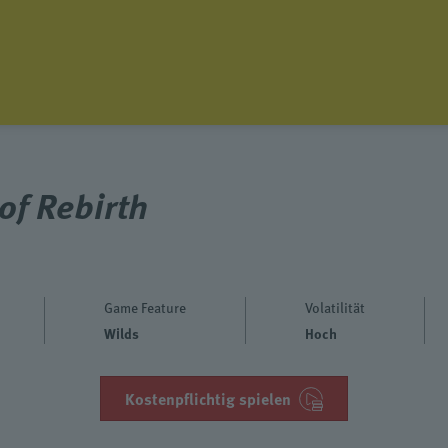
of Rebirth
Game Feature
Volatilität
Wilds
Hoch
Kostenpflichtig spielen