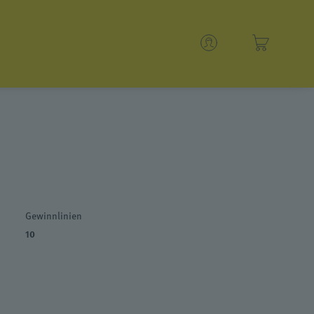
Gewinnlinien
10