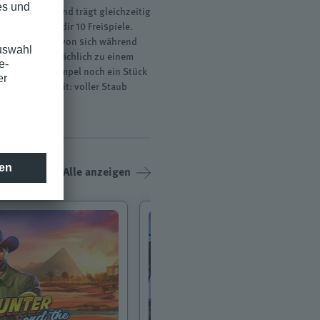
ombinationen und trägt gleichzeitig
ch und geben dir 10 Freispiele.
idet, welches davon sich während
usdehnung tatsächlich zu einem
rde sich der Tempel noch ein Stück
ner anderen Zeit: voller Staub
.
Alle anzeigen