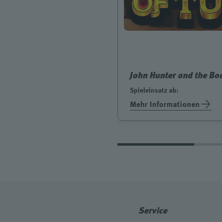
John Hunter and the Boo
Spieleinsatz ab:
Mehr Informationen
Service