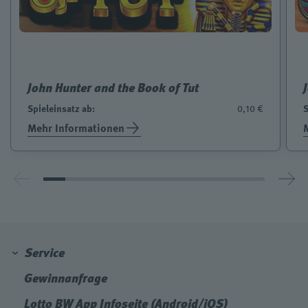
John Hunter and the Book of Tut
Spieleinsatz ab:
0,10 €
S
Mehr Informationen
Service
Gewinnanfrage
Lotto BW App Infoseite (Android/iOS)