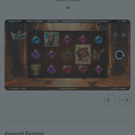
10
Apparat Gaming