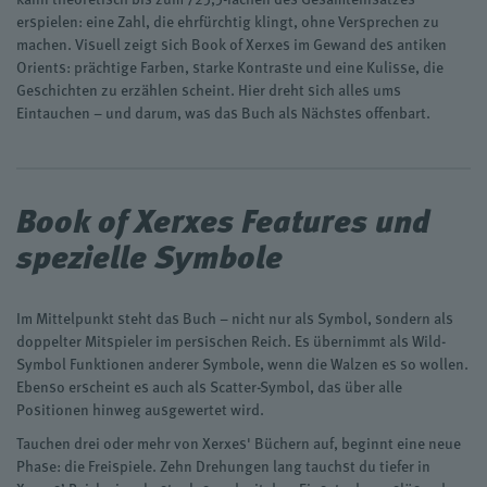
erspielen: eine Zahl, die ehrfürchtig klingt, ohne Versprechen zu
machen. Visuell zeigt sich Book of Xerxes im Gewand des antiken
Orients: prächtige Farben, starke Kontraste und eine Kulisse, die
Geschichten zu erzählen scheint. Hier dreht sich alles ums
Eintauchen – und darum, was das Buch als Nächstes offenbart.
Book of Xerxes Features und
spezielle Symbole
Im Mittelpunkt steht das Buch – nicht nur als Symbol, sondern als
doppelter Mitspieler im persischen Reich. Es übernimmt als Wild-
Symbol Funktionen anderer Symbole, wenn die Walzen es so wollen.
Ebenso erscheint es auch als Scatter-Symbol, das über alle
Positionen hinweg ausgewertet wird.
Tauchen drei oder mehr von Xerxes' Büchern auf, beginnt eine neue
Phase: die Freispiele. Zehn Drehungen lang tauchst du tiefer in