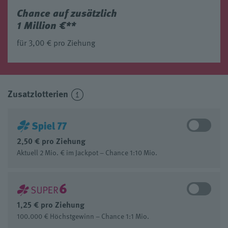
Chance auf zusätzlich
0
1
0
1 Million €**
für 3,00 € pro Ziehung
9
0
9
9
Zusatzlotterien
2,50 € pro Ziehung
Aktuell 2 Mio. € im Jackpot – Chance 1:10 Mio.
1,25 € pro Ziehung
100.000 € Höchstgewinn – Chance 1:1 Mio.