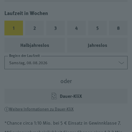
Laufzeit in Wochen
1
2
3
4
5
8
Halbjahreslos
Jahreslos
Beginn der Laufzeit
Samstag, 08.08.2026
oder
Dauer-KliX
Weitere Informationen zu Dauer-KliX
*
Chance circa 1:10 Mio. bei 5 € Einsatz in Gewinnklasse 7.