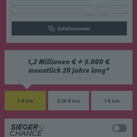
4
5
9
9
7
8
7
Spiel 77
Sieger-Chance
3
4
6
7
6
Zufallsnummer
2
3
5
6
5
1,2 Millionen €
+ 5.000 €
1
2
4
5
4
monatlich 20 Jahre lang*
0
1
3
4
3
5 € Los
2,50 € Los
1 € Los
9
0
2
3
2
9
1
2
1