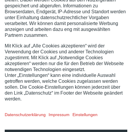
Lotto Baden-Württemberg verfügt über die notwendige
Erlaubnis
, die angebotenen Produkte anzubieten. Die Aufsicht
für die Lotterien ist beim
Regierungspräsidium Karlsruhe
.
Jugend- und Spielerschutz
Barrierefreiheit
Sitemap
Datenschutz
Impressum
Ab 18! Glücksspiel kann süchtig machen. Infos und Hilfe
unter:
lotto-bw.de
,
check-dein-spiel.de
oder
buwei.de
.
Offizieller Anbieter (
Whitelist
).
Zu den Bestellmöglichkeiten