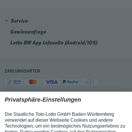
Service
Gewinnanfrage
Lotto BW App Infoseite (Android/iOS)
ZAHLUNGSARTEN
ZERTIFIKATE