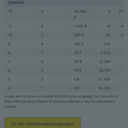
Symbole
12
9
30.000
4
225.
€
11
8
1.000 €
10
90.
10
7
500 €
20
45.
9
6
100 €
220
4.
8
5
50 €
2.420
7
4
20 €
12.300
6
3
10 €
33.750
5
2
5 €
72.400
4
1
3 €
94.500
Eurado wird in Serien von jeweils 900.000 Losen aufgelegt. Die Serie wird in
Baden-Württemberg teilweise im Internet, teilweise in den Annahmestellen
verkauft.
Zu den Teilnahmebedingungen