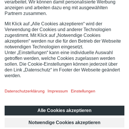
Lotto Baden-Württemberg verfügt über die notwendige
Erlaubnis
, die angebotenen Produkte anzubieten. Die Aufsicht
für die Lotterien ist beim
Regierungspräsidium Karlsruhe
.
Jugend- und Spielerschutz
Barrierefreiheit
Sitemap
Datenschutz
Impressum
Ab 18! Glücksspiel kann süchtig machen. Infos und Hilfe
unter:
lotto-bw.de
,
check-dein-spiel.de
oder
buwei.de
.
Offizieller Anbieter (
Whitelist
).