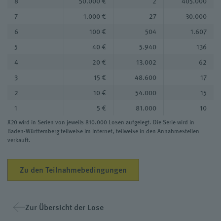
8
50.000 €
2
405.000
7
1.000 €
27
30.000
6
100 €
504
1.607
5
40 €
5.940
136
4
20 €
13.002
62
3
15 €
48.600
17
2
10 €
54.000
15
1
5 €
81.000
10
X20 wird in Serien von jeweils 810.000 Losen aufgelegt. Die Serie wird in
Baden-Württemberg teilweise im Internet, teilweise in den Annahmestellen
verkauft.
Zu den Teilnahmebedingungen
Zur Übersicht der Lose