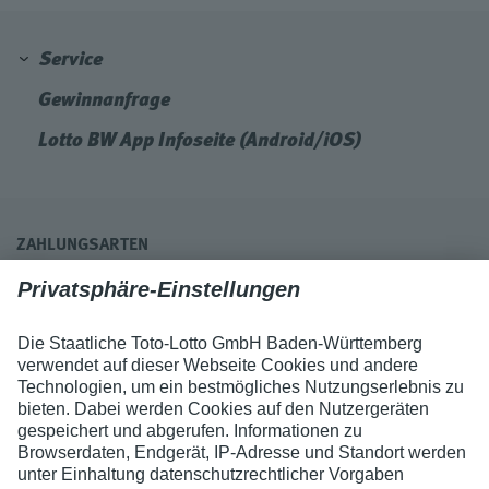
Service
Gewinnanfrage
Lotto BW App Infoseite (Android/iOS)
ZAHLUNGSARTEN
ZERTIFIKATE